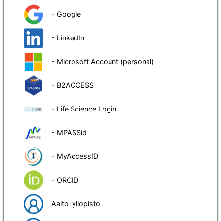
- Google
- LinkedIn
- Microsoft Account (personal)
- B2ACCESS
- Life Science Login
- MPASSid
- MyAccessID
- ORCID
Aalto-yliopisto