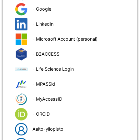
- Google
- LinkedIn
- Microsoft Account (personal)
- B2ACCESS
- Life Science Login
- MPASSid
- MyAccessID
- ORCID
Aalto-yliopisto