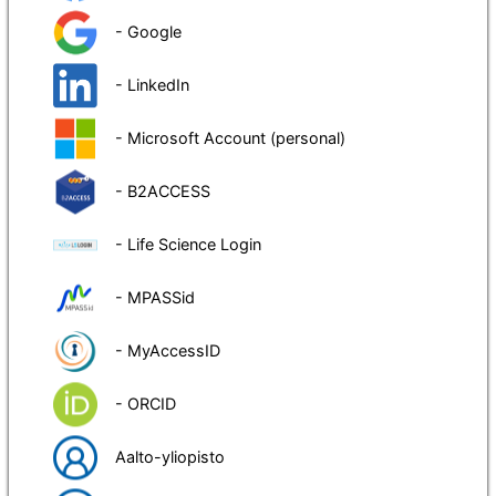
- Google
- LinkedIn
- Microsoft Account (personal)
- B2ACCESS
- Life Science Login
- MPASSid
- MyAccessID
- ORCID
Aalto-yliopisto