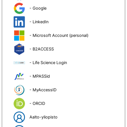
- Google
- LinkedIn
- Microsoft Account (personal)
- B2ACCESS
- Life Science Login
- MPASSid
- MyAccessID
- ORCID
Aalto-yliopisto