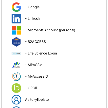
- Google
- LinkedIn
- Microsoft Account (personal)
- B2ACCESS
- Life Science Login
- MPASSid
- MyAccessID
- ORCID
Aalto-yliopisto