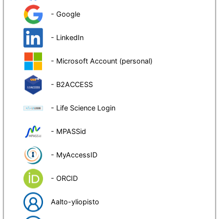
- Google
- LinkedIn
- Microsoft Account (personal)
- B2ACCESS
- Life Science Login
- MPASSid
- MyAccessID
- ORCID
Aalto-yliopisto