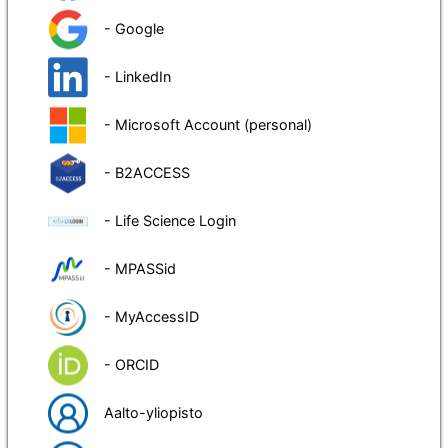
- Google
- LinkedIn
- Microsoft Account (personal)
- B2ACCESS
- Life Science Login
- MPASSid
- MyAccessID
- ORCID
Aalto-yliopisto