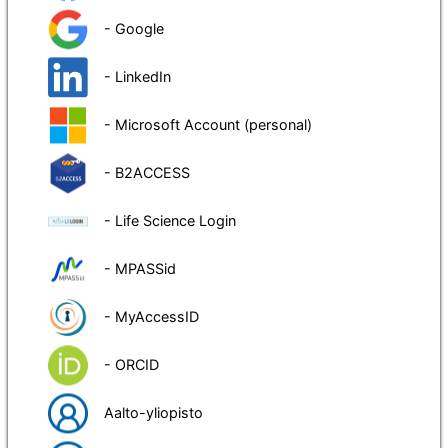
- Google
- LinkedIn
- Microsoft Account (personal)
- B2ACCESS
- Life Science Login
- MPASSid
- MyAccessID
- ORCID
Aalto-yliopisto