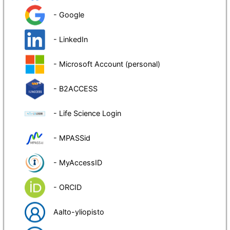
- Google
- LinkedIn
- Microsoft Account (personal)
- B2ACCESS
- Life Science Login
- MPASSid
- MyAccessID
- ORCID
Aalto-yliopisto