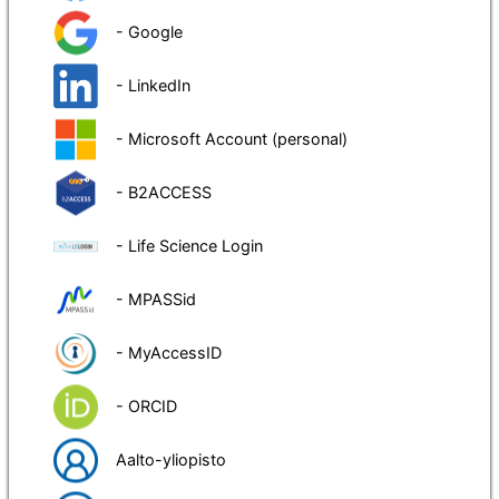
- Google
- LinkedIn
- Microsoft Account (personal)
- B2ACCESS
- Life Science Login
- MPASSid
- MyAccessID
- ORCID
Aalto-yliopisto