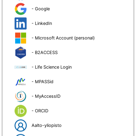
- Google
- LinkedIn
- Microsoft Account (personal)
- B2ACCESS
- Life Science Login
- MPASSid
- MyAccessID
- ORCID
Aalto-yliopisto