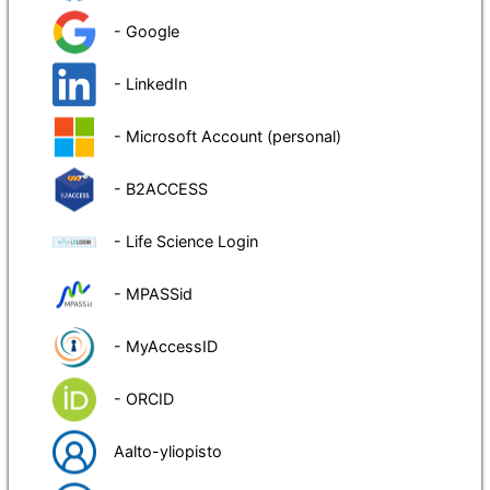
- Google
- LinkedIn
- Microsoft Account (personal)
- B2ACCESS
- Life Science Login
- MPASSid
- MyAccessID
- ORCID
Aalto-yliopisto