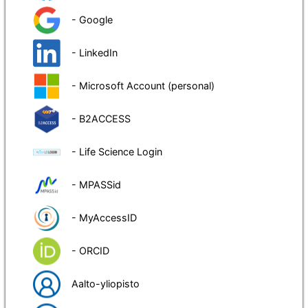
- Google
- LinkedIn
- Microsoft Account (personal)
- B2ACCESS
- Life Science Login
- MPASSid
- MyAccessID
- ORCID
Aalto-yliopisto