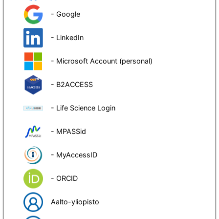
- Google
- LinkedIn
- Microsoft Account (personal)
- B2ACCESS
- Life Science Login
- MPASSid
- MyAccessID
- ORCID
Aalto-yliopisto