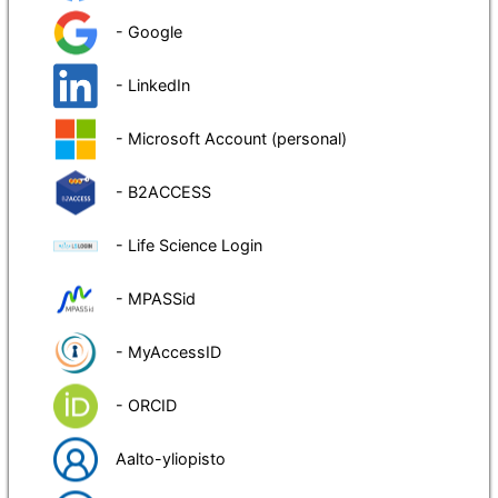
- Google
- LinkedIn
- Microsoft Account (personal)
- B2ACCESS
- Life Science Login
- MPASSid
- MyAccessID
- ORCID
Aalto-yliopisto