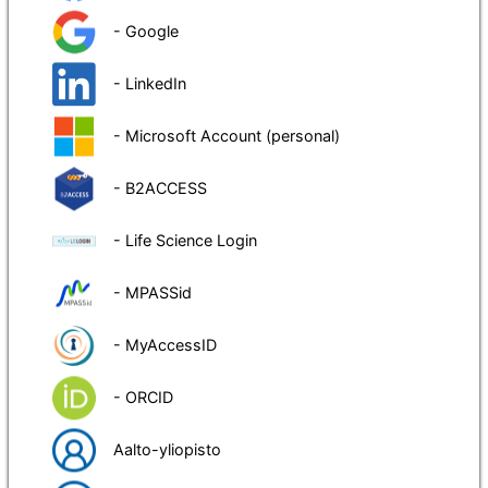
- Google
- LinkedIn
- Microsoft Account (personal)
- B2ACCESS
- Life Science Login
- MPASSid
- MyAccessID
- ORCID
Aalto-yliopisto