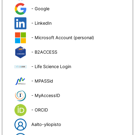
- Google
- LinkedIn
- Microsoft Account (personal)
- B2ACCESS
- Life Science Login
- MPASSid
- MyAccessID
- ORCID
Aalto-yliopisto