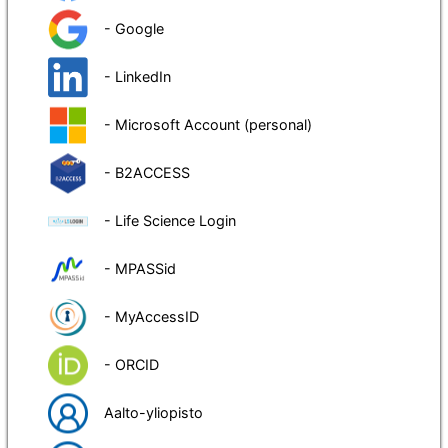
- Google
- LinkedIn
- Microsoft Account (personal)
- B2ACCESS
- Life Science Login
- MPASSid
- MyAccessID
- ORCID
Aalto-yliopisto