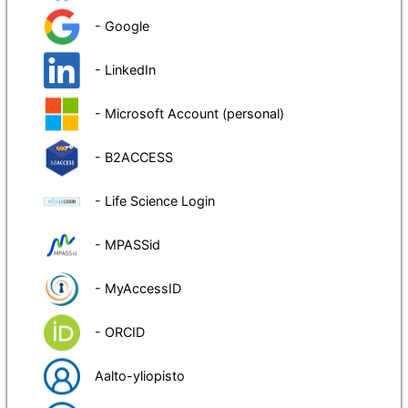
- Google
- LinkedIn
- Microsoft Account (personal)
- B2ACCESS
- Life Science Login
- MPASSid
- MyAccessID
- ORCID
Aalto-yliopisto