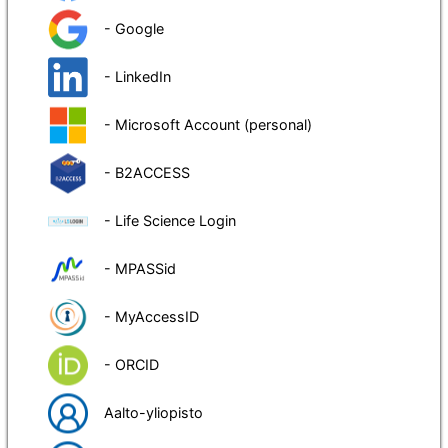
- Google
- LinkedIn
- Microsoft Account (personal)
- B2ACCESS
- Life Science Login
- MPASSid
- MyAccessID
- ORCID
Aalto-yliopisto