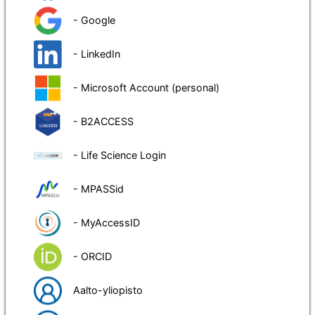
- Google
- LinkedIn
- Microsoft Account (personal)
- B2ACCESS
- Life Science Login
- MPASSid
- MyAccessID
- ORCID
Aalto-yliopisto