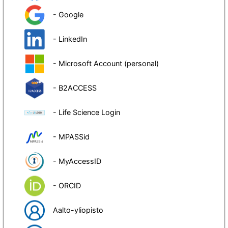
- Google
- LinkedIn
- Microsoft Account (personal)
- B2ACCESS
- Life Science Login
- MPASSid
- MyAccessID
- ORCID
Aalto-yliopisto