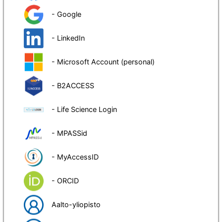
- Google
- LinkedIn
- Microsoft Account (personal)
- B2ACCESS
- Life Science Login
- MPASSid
- MyAccessID
- ORCID
Aalto-yliopisto