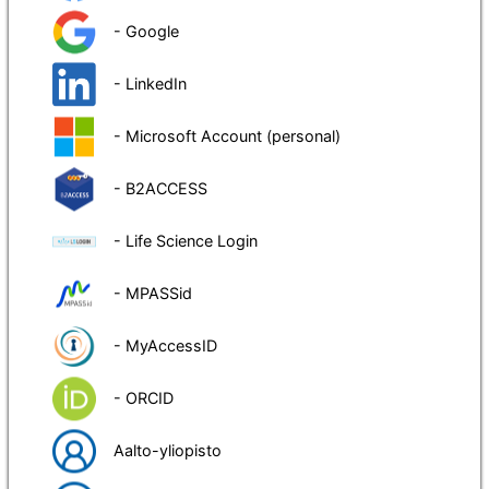
- Google
- LinkedIn
- Microsoft Account (personal)
- B2ACCESS
- Life Science Login
- MPASSid
- MyAccessID
- ORCID
Aalto-yliopisto