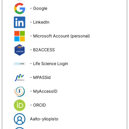
- Google
- LinkedIn
- Microsoft Account (personal)
- B2ACCESS
- Life Science Login
- MPASSid
- MyAccessID
- ORCID
Aalto-yliopisto