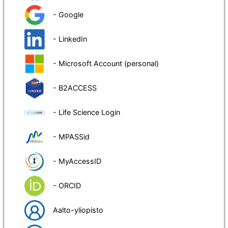
- Google
- LinkedIn
- Microsoft Account (personal)
- B2ACCESS
- Life Science Login
- MPASSid
- MyAccessID
- ORCID
Aalto-yliopisto