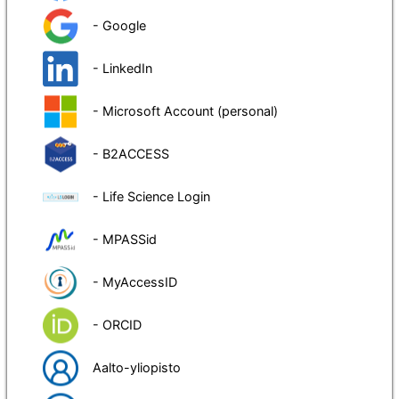
- Google
- LinkedIn
- Microsoft Account (personal)
- B2ACCESS
- Life Science Login
- MPASSid
- MyAccessID
- ORCID
Aalto-yliopisto