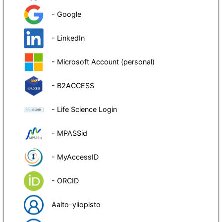
- Google
- LinkedIn
- Microsoft Account (personal)
- B2ACCESS
- Life Science Login
- MPASSid
- MyAccessID
- ORCID
Aalto-yliopisto