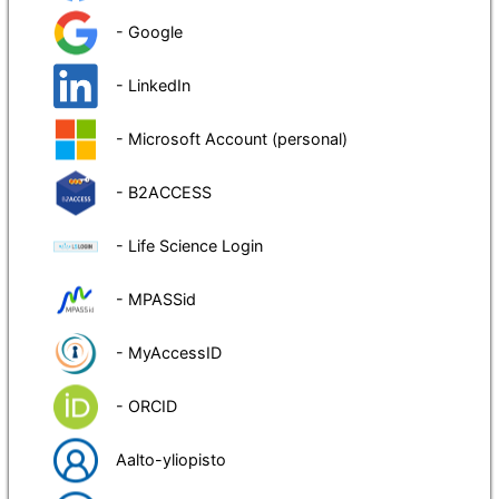
- Google
- LinkedIn
- Microsoft Account (personal)
- B2ACCESS
- Life Science Login
- MPASSid
- MyAccessID
- ORCID
Aalto-yliopisto