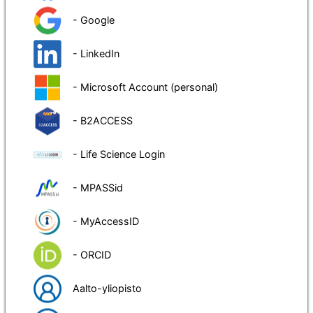
- Google
- LinkedIn
- Microsoft Account (personal)
- B2ACCESS
- Life Science Login
- MPASSid
- MyAccessID
- ORCID
Aalto-yliopisto