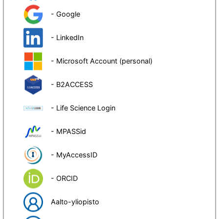
- Google
- LinkedIn
- Microsoft Account (personal)
- B2ACCESS
- Life Science Login
- MPASSid
- MyAccessID
- ORCID
Aalto-yliopisto